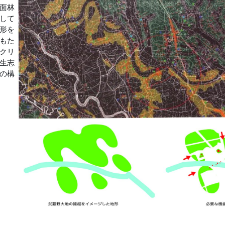
面林
して
形を
もた
クリ
生志
の構