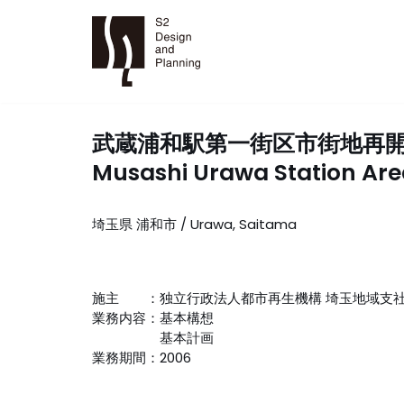
コ
ン
テ
ン
ツ
武蔵浦和駅第一街区市街地再
へ
ス
Musashi Urawa Station Are
キ
ッ
埼玉県 浦和市 / Urawa, Saitama
プ
施主 ：独立行政法人都市再生機構 埼玉地域支
業務内容：基本構想
基本計画
業務期間：2006