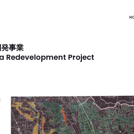
H
開発事業
a Redevelopment Project
社